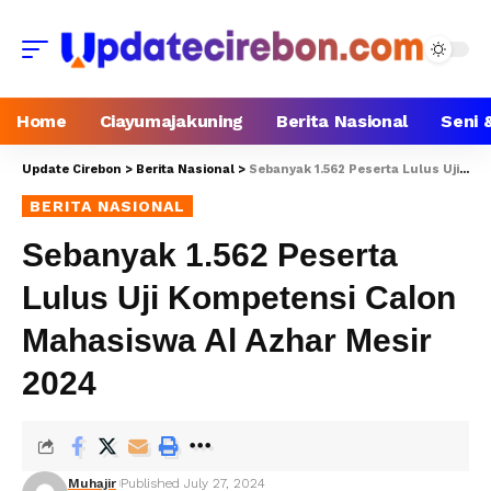
Home
Ciayumajakuning
Berita Nasional
Seni 
Update Cirebon
>
Berita Nasional
>
Sebanyak 1.562 Peserta Lulus Uji Kompetensi Calon Mahasiswa Al Azhar Mesir 2024
BERITA NASIONAL
Sebanyak 1.562 Peserta
Lulus Uji Kompetensi Calon
Mahasiswa Al Azhar Mesir
2024
Muhajir
Published July 27, 2024