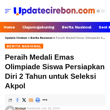
Home
Ciayumajakuning
Berita Nasional
Seni 
Update Cirebon
>
Berita Nasional
>
Peraih Medali Emas Olimpiade Siswa Persiapkan Diri 2 Tahun untuk Seleksi Akpol
BERITA NASIONAL
Peraih Medali Emas
Olimpiade Siswa Persiapkan
Diri 2 Tahun untuk Seleksi
Akpol
Muhajir
Published July 26, 2024