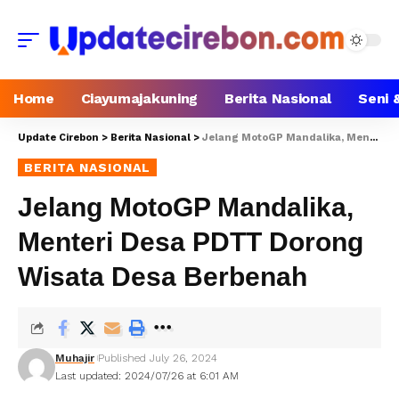
Home
Ciayumajakuning
Berita Nasional
Seni 
Update Cirebon
>
Berita Nasional
>
Jelang MotoGP Mandalika, Menteri Desa PDTT Dorong Wisata Desa Berbenah
BERITA NASIONAL
Jelang MotoGP Mandalika,
Menteri Desa PDTT Dorong
Wisata Desa Berbenah
Muhajir
Published July 26, 2024
Last updated: 2024/07/26 at 6:01 AM