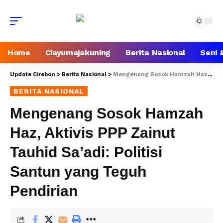
Home
Ciayumajakuning
Berita Nasional
Seni 
Update Cirebon
>
Berita Nasional
>
Mengenang Sosok Hamzah Haz, Aktivis PPP Zainut Tauhid Sa’adi: Politisi Santun yang Teguh Pendirian
BERITA NASIONAL
Mengenang Sosok Hamzah
Haz, Aktivis PPP Zainut
Tauhid Sa’adi: Politisi
Santun yang Teguh
Pendirian