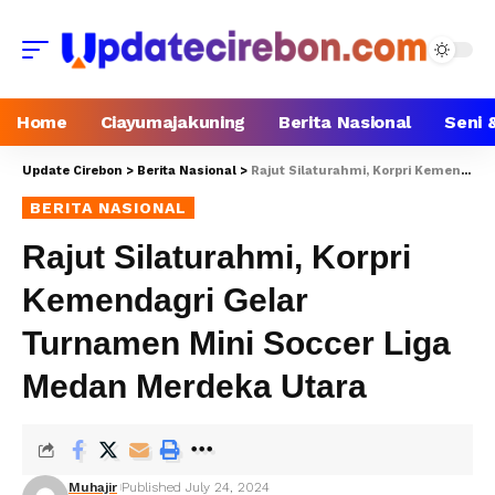
Home
Ciayumajakuning
Berita Nasional
Seni 
Update Cirebon
>
Berita Nasional
>
Rajut Silaturahmi, Korpri Kemendagri Gelar Turnamen Mini Soccer Liga Medan Merdeka Utara
BERITA NASIONAL
Rajut Silaturahmi, Korpri
Kemendagri Gelar
Turnamen Mini Soccer Liga
Medan Merdeka Utara
Muhajir
Published July 24, 2024