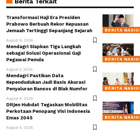
Berita Terkait
Transformasi Haji Era Presiden
Prabowo Berbuah Rekor Kepuasan
BERITA NASI
Jemaah Tertinggi Sepanjang Sejarah
August 6, 2026
Mendagri Siapkan Tiga Langkah
sebagai Solusi Operasional Gaji
BERITA NASI
Pegawai Pemda
August 5, 2026
Mendagri Pastikan Data
Kependudukan Jadi Basis Akurasi
BERITA NASI
Penyaluran Bansos di Biak Numfor
August 4, 2026
Ditjen Hubdat Tegaskan Mobilitas
Perkotaan Penopang Visi Indonesia
BERITA NASI
Emas 2045
August 4, 2026