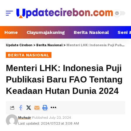
Home
Ciayumajakuning
Berita Nasional
Seni 
Update Cirebon
>
Berita Nasional
>
Menteri LHK: Indonesia Puji Publikasi Baru FAO Tentang Keadaan Hutan Dunia 2024
BERITA NASIONAL
Menteri LHK: Indonesia Puji
Publikasi Baru FAO Tentang
Keadaan Hutan Dunia 2024
Muhajir
Published July 23, 2024
Last updated: 2024/07/23 at 3:08 AM