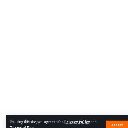
By using this site, you agree to the
Privacy Policy
and
Accept
Terms of Use
.