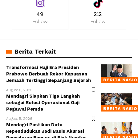
49
212
Follow
Follow
Berita Terkait
Transformasi Haji Era Presiden
Prabowo Berbuah Rekor Kepuasan
BERITA NASI
Jemaah Tertinggi Sepanjang Sejarah
August 6, 2026
Mendagri Siapkan Tiga Langkah
sebagai Solusi Operasional Gaji
BERITA NASI
Pegawai Pemda
August 5, 2026
Mendagri Pastikan Data
Kependudukan Jadi Basis Akurasi
BERITA NASI
Penyaluran Bansos di Biak Numfor