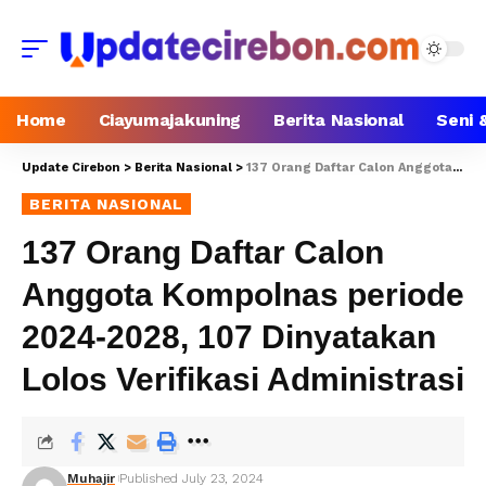
Home
Ciayumajakuning
Berita Nasional
Seni 
Update Cirebon
>
Berita Nasional
>
137 Orang Daftar Calon Anggota Kompolnas periode 2024-2028, 107 Dinyatakan Lolos Verifikasi Administrasi
BERITA NASIONAL
137 Orang Daftar Calon
Anggota Kompolnas periode
2024-2028, 107 Dinyatakan
Lolos Verifikasi Administrasi
Muhajir
Published July 23, 2024