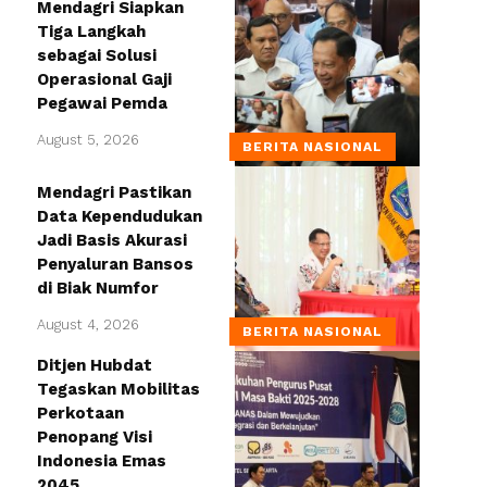
Mendagri Siapkan
Tiga Langkah
sebagai Solusi
Operasional Gaji
Pegawai Pemda
August 5, 2026
BERITA NASIONAL
Mendagri Pastikan
Data Kependudukan
Jadi Basis Akurasi
Penyaluran Bansos
di Biak Numfor
August 4, 2026
BERITA NASIONAL
Ditjen Hubdat
Tegaskan Mobilitas
Perkotaan
Penopang Visi
Indonesia Emas
2045