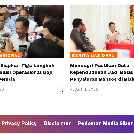
NASIONAL
BERITA NASIONAL
 Siapkan Tiga Langkah
Mendagri Pastikan Data
olusi Operasional Gaji
Kependudukan Jadi Basis 
Pemda
Penyaluran Bansos di Bia
26
August 4, 2026
Privacy Policy
Disclaimer
Pedoman Media Siber