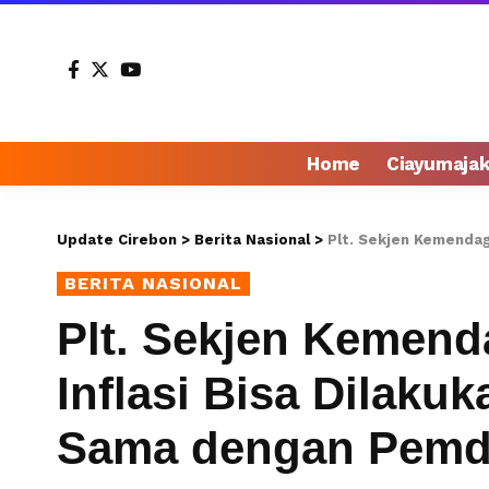
Home
Ciayumaja
Update Cirebon
>
Berita Nasional
>
Plt. Sekjen Kemendagri: Pen
BERITA NASIONAL
Plt. Sekjen Kemend
Inflasi Bisa Dilakuk
Sama dengan Pemda