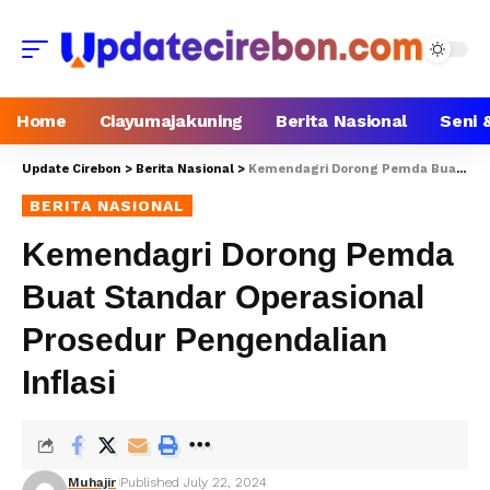
Home
Ciayumajakuning
Berita Nasional
Seni 
Update Cirebon
>
Berita Nasional
>
Kemendagri Dorong Pemda Buat Standar Operasional Prosedur Pengendalian Inflasi
BERITA NASIONAL
Kemendagri Dorong Pemda
Buat Standar Operasional
Prosedur Pengendalian
Inflasi
Muhajir
Published July 22, 2024