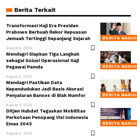
Berita Terkait
Transformasi Haji Era Presiden
Prabowo Berbuah Rekor Kepuasan
BERITA NASI
Jemaah Tertinggi Sepanjang Sejarah
August 6, 2026
Mendagri Siapkan Tiga Langkah
sebagai Solusi Operasional Gaji
BERITA NASI
Pegawai Pemda
August 5, 2026
Mendagri Pastikan Data
Kependudukan Jadi Basis Akurasi
BERITA NASI
Penyaluran Bansos di Biak Numfor
August 4, 2026
Ditjen Hubdat Tegaskan Mobilitas
Perkotaan Penopang Visi Indonesia
BERITA NASI
Emas 2045
August 4, 2026