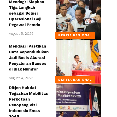
Mendagri Siapkan
Tiga Langkah
sebagai Solusi
Operasional Gaji
Pegawai Pemda
August 5, 2026
BERITA NASIONAL
Mendagri Pastikan
Data Kependudukan
Jadi Basis Akurasi
Penyaluran Bansos
di Biak Numfor
August 4, 2026
BERITA NASIONAL
Ditjen Hubdat
Tegaskan Mobilitas
Perkotaan
Penopang Visi
Indonesia Emas
2045