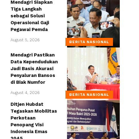
Mendagri Siapkan
Tiga Langkah
sebagai Solusi
Operasional Gaji
Pegawai Pemda
August 5, 2026
BERITA NASIONAL
Mendagri Pastikan
Data Kependudukan
Jadi Basis Akurasi
Penyaluran Bansos
di Biak Numfor
August 4, 2026
BERITA NASIONAL
Ditjen Hubdat
Tegaskan Mobilitas
Perkotaan
Penopang Visi
Indonesia Emas
2045