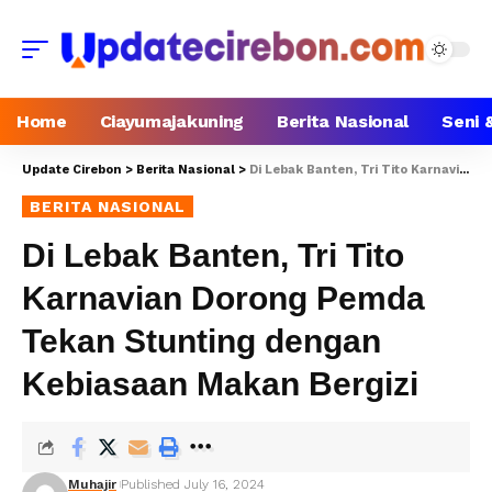
Home
Ciayumajakuning
Berita Nasional
Seni 
Update Cirebon
>
Berita Nasional
>
Di Lebak Banten, Tri Tito Karnavian Dorong Pemda Tekan Stunting dengan Kebiasaan Makan Bergizi
BERITA NASIONAL
Di Lebak Banten, Tri Tito
Karnavian Dorong Pemda
Tekan Stunting dengan
Kebiasaan Makan Bergizi
Muhajir
Published July 16, 2024