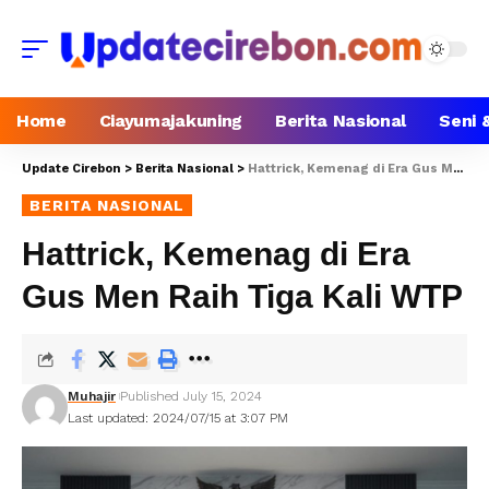
Home
Ciayumajakuning
Berita Nasional
Seni 
Update Cirebon
>
Berita Nasional
>
Hattrick, Kemenag di Era Gus Men Raih Tiga Kali WTP
BERITA NASIONAL
Hattrick, Kemenag di Era
Gus Men Raih Tiga Kali WTP
Muhajir
Published July 15, 2024
Last updated: 2024/07/15 at 3:07 PM