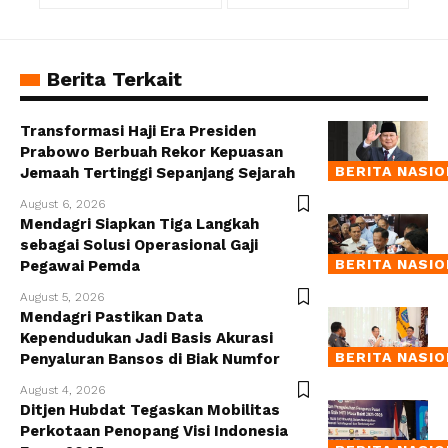
Berita Terkait
Transformasi Haji Era Presiden
Prabowo Berbuah Rekor Kepuasan
BERITA NASI
Jemaah Tertinggi Sepanjang Sejarah
August 6, 2026
Mendagri Siapkan Tiga Langkah
sebagai Solusi Operasional Gaji
BERITA NASI
Pegawai Pemda
August 5, 2026
Mendagri Pastikan Data
Kependudukan Jadi Basis Akurasi
BERITA NASI
Penyaluran Bansos di Biak Numfor
August 4, 2026
Ditjen Hubdat Tegaskan Mobilitas
Perkotaan Penopang Visi Indonesia