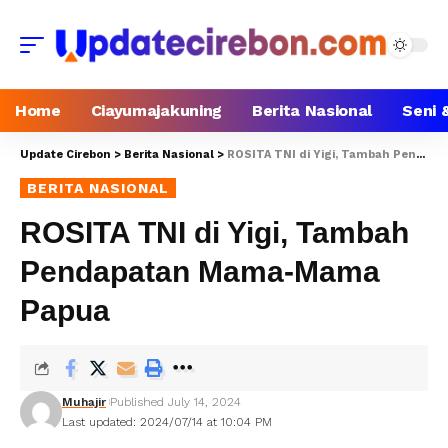
Home
Ciayumajakuning
Berita Nasional
Seni 
Update Cirebon
>
Berita Nasional
>
ROSITA TNI di Yigi, Tambah Pendapatan Mama-Mama Papua
BERITA NASIONAL
ROSITA TNI di Yigi, Tambah
Pendapatan Mama-Mama
Papua
Muhajir
Published July 14, 2024
Last updated: 2024/07/14 at 10:04 PM