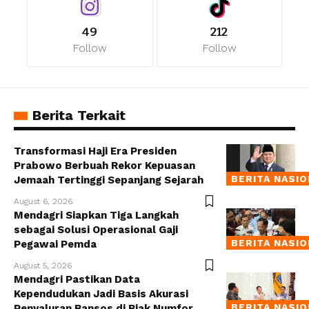
49
212
Follow
Follow
Berita Terkait
Transformasi Haji Era Presiden
Prabowo Berbuah Rekor Kepuasan
BERITA NASI
Jemaah Tertinggi Sepanjang Sejarah
August 6, 2026
Mendagri Siapkan Tiga Langkah
sebagai Solusi Operasional Gaji
BERITA NASI
Pegawai Pemda
August 5, 2026
Mendagri Pastikan Data
Kependudukan Jadi Basis Akurasi
BERITA NASI
Penyaluran Bansos di Biak Numfor