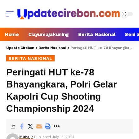
Home
Ciayumajakuning
Berita Nasional
Seni 
Update Cirebon
>
Berita Nasional
>
Peringati HUT ke-78 Bhayangkara, Polri Gelar Kapolri Cup Shooting Championship 2024
BERITA NASIONAL
Peringati HUT ke-78
Bhayangkara, Polri Gelar
Kapolri Cup Shooting
Championship 2024
Muhajir
Published July 13, 2024