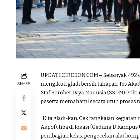
UPDATECIREBON.COM – Sebanyak 492 cal
mengikuti gladi bersih tahapan Tes Aka
SHARE
Staf Sumber Daya Manusia (SSDM) Polr
peserta memahami secara utuh proses te
“Kita gladi-kan. Cek rangkaian kegiatan
Akpol), tiba di lokasi (Gedung D Kampu
pembagian kelas, pengecekan alat kompu