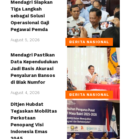
Mendagri Siapkan
Tiga Langkah
sebagai Solusi
Operasional Gaji
Pegawai Pemda
August 5, 2026
BERITA NASIONAL
Mendagri Pastikan
Data Kependudukan
Jadi Basis Akurasi
Penyaluran Bansos
di Biak Numfor
August 4, 2026
BERITA NASIONAL
Ditjen Hubdat
Tegaskan Mobilitas
Perkotaan
Penopang Visi
Indonesia Emas
2045