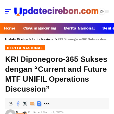
Home
Ciayumajakuning
Berita Nasional
Seni 
Update Cirebon
>
Berita Nasional
>
KRI Diponegoro-365 Sukses dengan “Current and Future MTF UNIFIL Operations Discussion”
BERITA NASIONAL
KRI Diponegoro-365 Sukses
dengan “Current and Future
MTF UNIFIL Operations
Discussion”
Muhajir
Published March 4, 2024