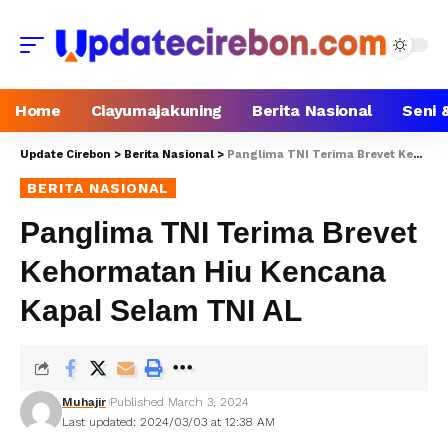
Home
Ciayumajakuning
Berita Nasional
Seni 
Update Cirebon
>
Berita Nasional
>
Panglima TNI Terima Brevet Kehormatan Hiu Kencana Kapal Selam TNI AL
BERITA NASIONAL
Panglima TNI Terima Brevet
Kehormatan Hiu Kencana
Kapal Selam TNI AL
Muhajir
Published March 3, 2024
Last updated: 2024/03/03 at 12:38 AM