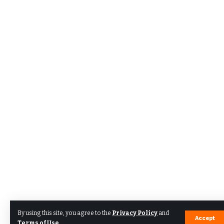
By using this site, you agree to the
Privacy Policy
and
Accept
Terms of Use
.