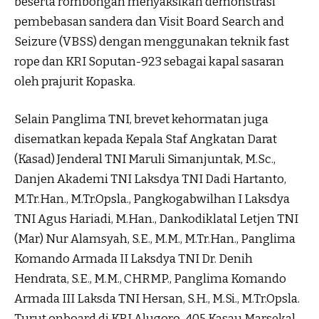
beserta rombongan menyaksikan demonstrasi
pembebasan sandera dan Visit Board Search and
Seizure (VBSS) dengan menggunakan teknik fast
rope dan KRI Soputan-923 sebagai kapal sasaran
oleh prajurit Kopaska.
Selain Panglima TNI, brevet kehormatan juga
disematkan kepada Kepala Staf Angkatan Darat
(Kasad) Jenderal TNI Maruli Simanjuntak, M.Sc.,
Danjen Akademi TNI Laksdya TNI Dadi Hartanto,
M.Tr.Han., M.Tr.Opsla., Pangkogabwilhan I Laksdya
TNI Agus Hariadi, M.Han., Dankodiklatal Letjen TNI
(Mar) Nur Alamsyah, S.E., M.M., M.Tr.Han., Panglima
Komando Armada II Laksdya TNI Dr. Denih
Hendrata, S.E., M.M., CHRMP., Panglima Komando
Armada III Laksda TNI Hersan, S.H., M.Si., M.Tr.Opsla.
Turut onboard di KRI Alugoro-405 Kasau Marsekal