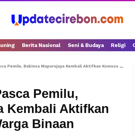
kuning
Berita Nasional
Seni & Budaya
Religi
emilu, Babinsa Mapurujaya Kembali Aktifkan Komsos Bersama Warga Binaan
Pasca Pemilu,
 Kembali Aktifkan
arga Binaan