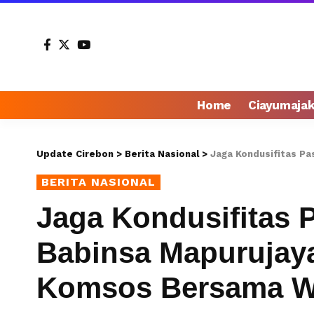
Home
Ciayumaja
Update Cirebon
>
Berita Nasional
>
Jaga Kondusifitas Pasca P
BERITA NASIONAL
Jaga Kondusifitas 
Babinsa Mapurujaya
Komsos Bersama W