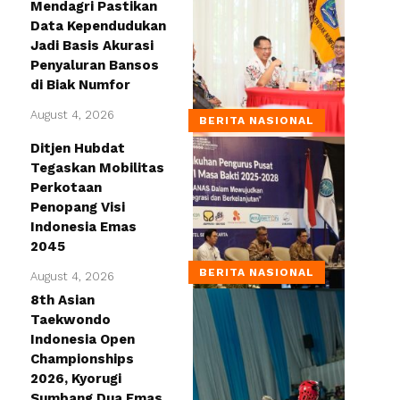
Mendagri Pastikan
Data Kependudukan
Jadi Basis Akurasi
Penyaluran Bansos
di Biak Numfor
August 4, 2026
BERITA NASIONAL
Ditjen Hubdat
Tegaskan Mobilitas
Perkotaan
Penopang Visi
Indonesia Emas
2045
BERITA NASIONAL
August 4, 2026
8th Asian
Taekwondo
Indonesia Open
Championships
2026, Kyorugi
Sumbang Dua Emas