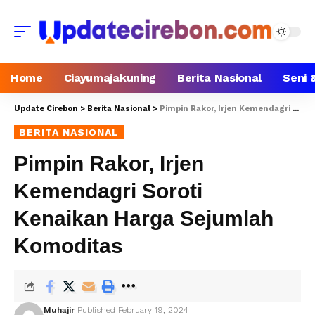
Home
Ciayumajakuning
Berita Nasional
Seni 
Update Cirebon
>
Berita Nasional
>
Pimpin Rakor, Irjen Kemendagri Soroti Kenaikan Harga Sejumlah Komoditas
BERITA NASIONAL
Pimpin Rakor, Irjen
Kemendagri Soroti
Kenaikan Harga Sejumlah
Komoditas
Muhajir
Published February 19, 2024