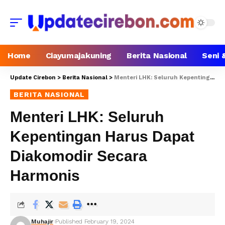
Home
Ciayumajakuning
Berita Nasional
Seni 
Update Cirebon
>
Berita Nasional
>
Menteri LHK: Seluruh Kepentingan Harus Dapat Diakomodir Secara Harmonis
BERITA NASIONAL
Menteri LHK: Seluruh
Kepentingan Harus Dapat
Diakomodir Secara
Harmonis
Muhajir
Published February 19, 2024