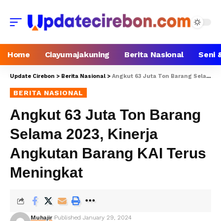
Home
Ciayumajakuning
Berita Nasional
Seni 
Update Cirebon
>
Berita Nasional
>
Angkut 63 Juta Ton Barang Selama 2023, Kinerja Angkutan Barang KAI Terus Meningkat
BERITA NASIONAL
Angkut 63 Juta Ton Barang
Selama 2023, Kinerja
Angkutan Barang KAI Terus
Meningkat
Muhajir
Published January 29, 2024