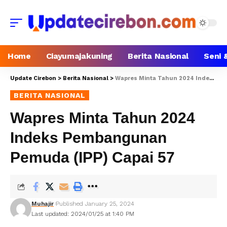
Home
Ciayumajakuning
Berita Nasional
Seni 
Update Cirebon
>
Berita Nasional
>
Wapres Minta Tahun 2024 Indeks Pembangunan Pemuda (IPP) Capai 57
BERITA NASIONAL
Wapres Minta Tahun 2024
Indeks Pembangunan
Pemuda (IPP) Capai 57
Muhajir
Published January 25, 2024
Last updated: 2024/01/25 at 1:40 PM