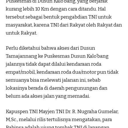
Puskesmas di Dusun Kalo’bang, yang berjarak
kurang lebih 10 Km dengan cara ditandu. Hal
tersebut sebagai bentuk pengabdian TNI untuk
masyarakat, karena TNI dari Rakyat oleh Rakyat dan
untuk Rakyat.
Perlu diketahui bahwa akses dari Dusun
Tamajannang ke Puskesmas Dusun Kalo’bang
jalannya tidak dapat dilalui kendaraan roda
empat/mobil, kendaraan roda dua/motor pun tidak
semuanya bisa melewati jalanan ini, sebab
lokasinya berada di daerah pengunungan dan
belum ada akses jalan yang memadai.
Kapuspen TNI Mayjen TNI Dr. R. Nugraha Gumelar,
M,Sc., melalui rilis tertulisnya mengatakan, para
Babinsa adalah ujung tombak TNI di lapangan,