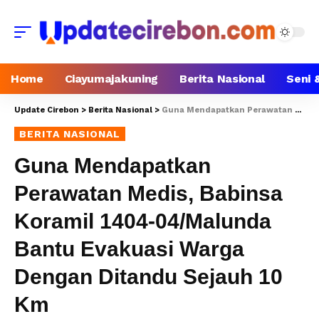
Home
Ciayumajakuning
Berita Nasional
Seni 
Update Cirebon
>
Berita Nasional
>
Guna Mendapatkan Perawatan Medis, Babinsa Koramil 1404-04/Malunda Bantu Evakuasi Warga Dengan Ditandu Sejauh 10 Km
BERITA NASIONAL
Guna Mendapatkan
Perawatan Medis, Babinsa
Koramil 1404-04/Malunda
Bantu Evakuasi Warga
Dengan Ditandu Sejauh 10
Km