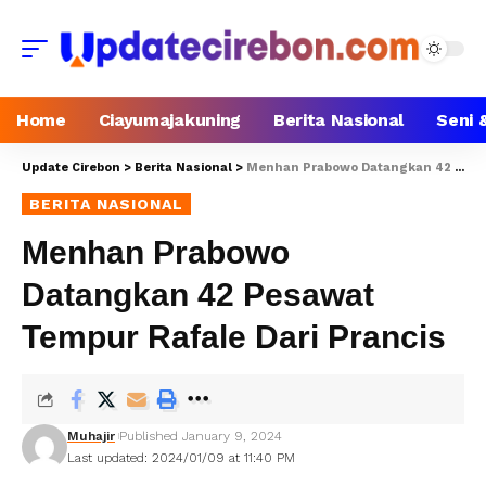
Home
Ciayumajakuning
Berita Nasional
Seni 
Update Cirebon
>
Berita Nasional
>
Menhan Prabowo Datangkan 42 Pesawat Tempur Rafale Dari Prancis
BERITA NASIONAL
Menhan Prabowo
Datangkan 42 Pesawat
Tempur Rafale Dari Prancis
Muhajir
Published January 9, 2024
Last updated: 2024/01/09 at 11:40 PM