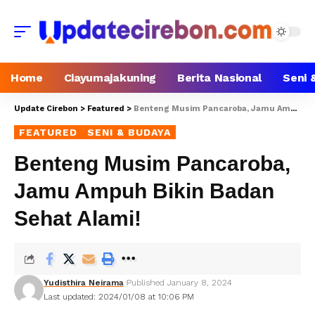
Home
Ciayumajakuning
Berita Nasional
Seni 
Update Cirebon
>
Featured
>
Benteng Musim Pancaroba, Jamu Ampuh Bikin Badan Sehat Alami!
FEATURED
SENI & BUDAYA
Benteng Musim Pancaroba,
Jamu Ampuh Bikin Badan
Sehat Alami!
Yudisthira Neirama
Published January 8, 2024
Last updated: 2024/01/08 at 10:06 PM