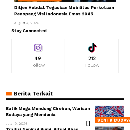
Ditjen Hubdat Tegaskan Mobilitas Perkotaan
Penopang Visi Indonesia Emas 2045
August 4, 2026
Stay Connected
49
212
Follow
Follow
Berita Terkait
Batik Mega Mendung Cirebon, Warisan
Budaya yang Mendunia
SENI & BUDAY
July 19, 2026
Tradisi Nenjrag Bumi, Ritual Khas