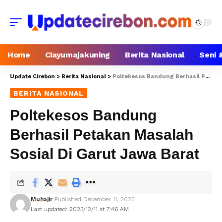
Home
Ciayumajakuning
Berita Nasional
Seni 
Update Cirebon
>
Berita Nasional
>
Poltekesos Bandung Berhasil Petakan Masalah Sosial Di Garut Jawa Barat
BERITA NASIONAL
Poltekesos Bandung
Berhasil Petakan Masalah
Sosial Di Garut Jawa Barat
Muhajir
Published December 11, 2023
Last updated: 2023/12/11 at 7:46 AM