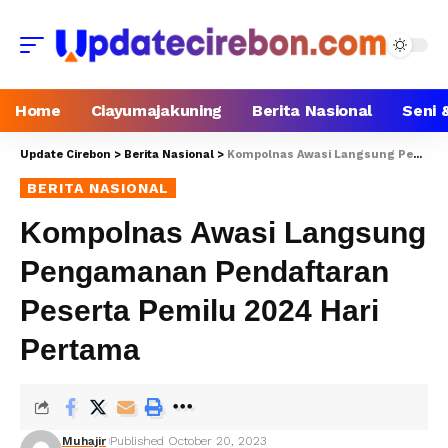
Home
Ciayumajakuning
Berita Nasional
Seni 
Update Cirebon
>
Berita Nasional
>
Kompolnas Awasi Langsung Pengamanan Pendaftaran Peserta Pemilu 2024 Hari Pertama
BERITA NASIONAL
Kompolnas Awasi Langsung
Pengamanan Pendaftaran
Peserta Pemilu 2024 Hari
Pertama
Muhajir
Published October 20, 2023