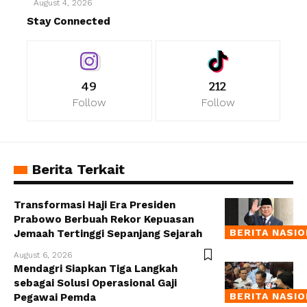
August 4, 2026
Stay Connected
49
212
Follow
Follow
Berita Terkait
Transformasi Haji Era Presiden
Prabowo Berbuah Rekor Kepuasan
BERITA NASI
Jemaah Tertinggi Sepanjang Sejarah
August 6, 2026
Mendagri Siapkan Tiga Langkah
sebagai Solusi Operasional Gaji
BERITA NASI
Pegawai Pemda