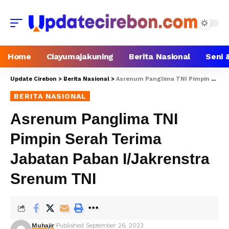
Home
Ciayumajakuning
Berita Nasional
Seni 
Update Cirebon
>
Berita Nasional
>
Asrenum Panglima TNI Pimpin Serah Terima Jabatan Paban I/Jakrenstra Srenum TNI
BERITA NASIONAL
Asrenum Panglima TNI
Pimpin Serah Terima
Jabatan Paban I/Jakrenstra
Srenum TNI
Muhajir
Published September 26, 2023