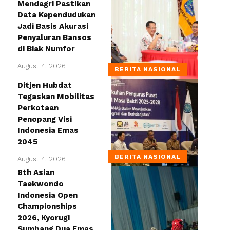
Mendagri Pastikan
Data Kependudukan
Jadi Basis Akurasi
Penyaluran Bansos
di Biak Numfor
August 4, 2026
BERITA NASIONAL
Ditjen Hubdat
Tegaskan Mobilitas
Perkotaan
Penopang Visi
Indonesia Emas
2045
BERITA NASIONAL
August 4, 2026
8th Asian
Taekwondo
Indonesia Open
Championships
2026, Kyorugi
Sumbang Dua Emas