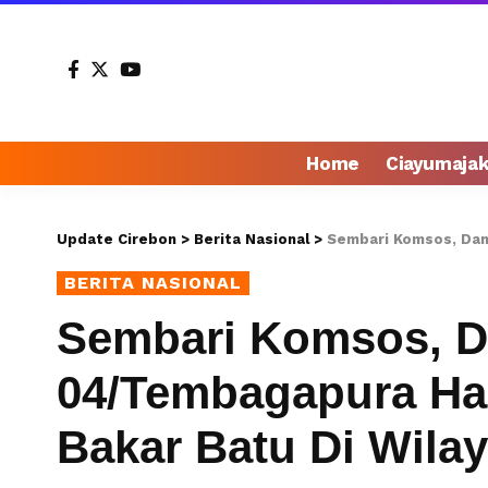
Home
Ciayumaja
Update Cirebon
>
Berita Nasional
>
Sembari Komsos, Danramil
BERITA NASIONAL
Sembari Komsos, D
04/Tembagapura Had
Bakar Batu Di Wila