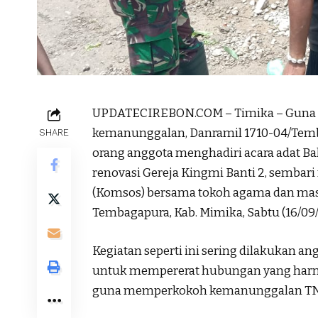
UPDATECIREBON.COM – Timika – Guna 
kemanunggalan, Danramil 1710-04/Temb
SHARE
orang anggota menghadiri acara adat B
renovasi Gereja Kingmi Banti 2, sembar
(Komsos) bersama tokoh agama dan masyar
Tembagapura, Kab. Mimika, Sabtu (16/09/
Kegiatan seperti ini sering dilakukan 
untuk mempererat hubungan yang harmo
guna memperkokoh kemanunggalan TN