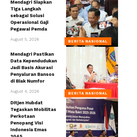
Mendagri Siapkan
Tiga Langkah
sebagai Solusi
Operasional Gaji
Pegawai Pemda
August 5, 2026
BERITA NASIONAL
Mendagri Pastikan
Data Kependudukan
Jadi Basis Akurasi
Penyaluran Bansos
di Biak Numfor
August 4, 2026
BERITA NASIONAL
Ditjen Hubdat
Tegaskan Mobilitas
Perkotaan
Penopang Visi
Indonesia Emas
2045