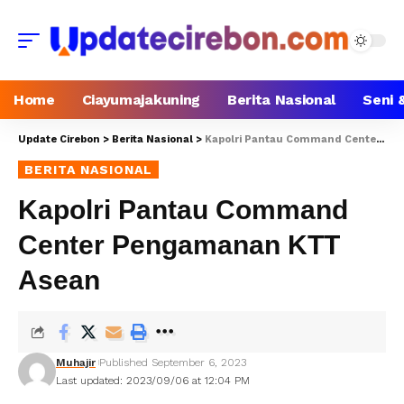
Home
Ciayumajakuning
Berita Nasional
Seni 
Update Cirebon
>
Berita Nasional
>
Kapolri Pantau Command Center Pengamanan KTT Asean
BERITA NASIONAL
Kapolri Pantau Command
Center Pengamanan KTT
Asean
Muhajir
Published September 6, 2023
Last updated: 2023/09/06 at 12:04 PM