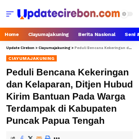
Home
Ciayumajakuning
Berita Nasional
Seni 
Update Cirebon
>
Ciayumajakuning
>
Peduli Bencana Kekeringan dan Kelaparan, Ditjen Hubud Kirim Bantuan Pada Warga Terdampak di Kabupaten Puncak Papua Tengah
CIAYUMAJAKUNING
Peduli Bencana Kekeringan
dan Kelaparan, Ditjen Hubud
Kirim Bantuan Pada Warga
Terdampak di Kabupaten
Puncak Papua Tengah