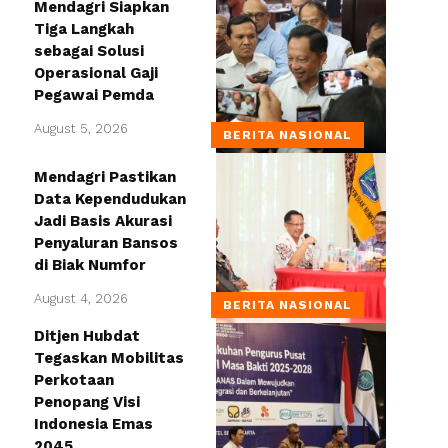
Mendagri Siapkan
Tiga Langkah
sebagai Solusi
Operasional Gaji
Pegawai Pemda
August 5, 2026
BERITA NASIONAL
Mendagri Pastikan
Data Kependudukan
Jadi Basis Akurasi
Penyaluran Bansos
di Biak Numfor
August 4, 2026
BERITA NASIONAL
Ditjen Hubdat
Tegaskan Mobilitas
Perkotaan
Penopang Visi
Indonesia Emas
2045