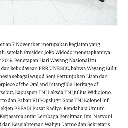
setiap 7 November, merupakan kegiatan yang
ah, setelah Presiden Joko Widodo menetapkannya
 2018. Penetapan Hari Wayang Nasional itu
 dan kebudayaan PBB, UNESCO, bahwa Wayang Kulit
esia sebagai wujud Seni Pertunjukan Lisan dan
piece of the Oral and Intangible Heritage of
rsebut, Kapuspen TNI Laksda TNI Julius Widjojono,
o dan Paban VIII/Opslugri Sops TNI Kolonel Inf
, Sekjen PEPADI Pusat Radiyo, Bendahara Umum
ng Kerjasama antar Lembaga Kemitraan Drs. Maryuni
si dan Kesejahteraan Wahyu Darmo dan Sekretaris