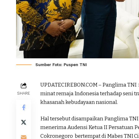
Sumber Foto: Puspen TNI
UPDATECIREBON.COM – Panglima TNI m
minat remaja Indonesia terhadap seni t
SHARE
khasanah kebudayaan nasional.
Hal tersebut disampaikan Panglima TNI 
menerima Audensi Ketua II Persatuan Pe
Cokronegoro bertempat di Mabes TNI Cila