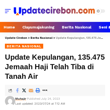
Home
Ciayumajakuning
Berita Nasional
Seni 
Update Cirebon
>
Berita Nasional
>
Update Kepulangan, 135.475 Jemaah Haji Telah Tiba di Tanah Air
BERITA NASIONAL
Update Kepulangan, 135.475
Jemaah Haji Telah Tiba di
Tanah Air
Muhajir
Published July 24, 2023
Last updated: 2023/07/24 at 7:12 AM