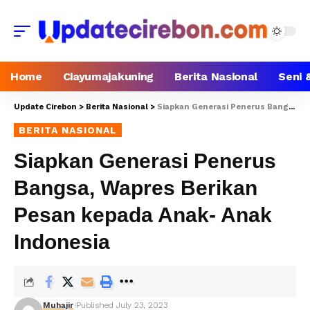
Home
Ciayumajakuning
Berita Nasional
Seni 
Update Cirebon
>
Berita Nasional
>
Siapkan Generasi Penerus Bangsa, Wapres Berikan Pesan kepada Anak- Anak Indonesia
BERITA NASIONAL
Siapkan Generasi Penerus
Bangsa, Wapres Berikan
Pesan kepada Anak- Anak
Indonesia
Muhajir
Published July 23, 2023