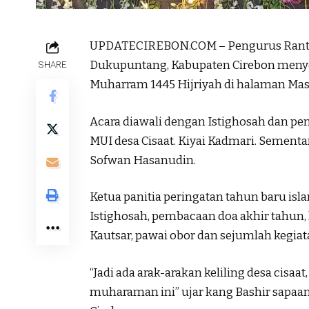
UPDATECIREBON.COM – Pengurus Rantin
Dukupuntang, Kabupaten Cirebon menye
SHARE
Muharram 1445 Hijriyah di halaman Masjid
Acara diawali dengan Istighosah dan pe
MUI desa Cisaat. Kiyai Kadmari. Sement
Sofwan Hasanudin.
Ketua panitia peringatan tahun baru isl
Istighosah, pembacaan doa akhir tahun, 
Kautsar, pawai obor dan sejumlah kegiat
“Jadi ada arak-arakan keliling desa cisa
muharaman ini” ujar kang Bashir sapaa