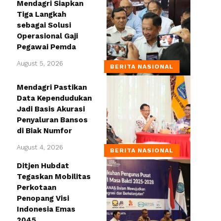
Mendagri Siapkan
Tiga Langkah
sebagai Solusi
Operasional Gaji
Pegawai Pemda
August 5, 2026
BERITA NASIONAL
Mendagri Pastikan
Data Kependudukan
Jadi Basis Akurasi
Penyaluran Bansos
di Biak Numfor
August 4, 2026
BERITA NASIONAL
Ditjen Hubdat
Tegaskan Mobilitas
Perkotaan
Penopang Visi
Indonesia Emas
2045