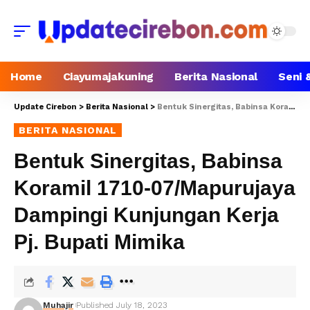
Home
Ciayumajakuning
Berita Nasional
Seni 
Update Cirebon
>
Berita Nasional
>
Bentuk Sinergitas, Babinsa Koramil 1710-07/Mapurujaya Dampingi Kunjungan Kerja Pj. Bupati Mimika
BERITA NASIONAL
Bentuk Sinergitas, Babinsa
Koramil 1710-07/Mapurujaya
Dampingi Kunjungan Kerja
Pj. Bupati Mimika
Muhajir
Published July 18, 2023