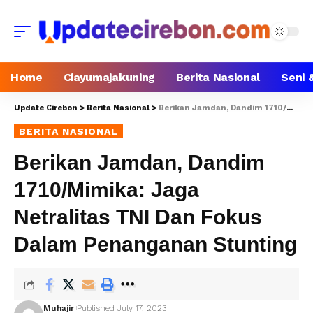
Home
Ciayumajakuning
Berita Nasional
Seni 
Update Cirebon
>
Berita Nasional
>
Berikan Jamdan, Dandim 1710/Mimika: Jaga Netralitas TNI Dan Fokus Dalam Penanganan Stunting
BERITA NASIONAL
Berikan Jamdan, Dandim
1710/Mimika: Jaga
Netralitas TNI Dan Fokus
Dalam Penanganan Stunting
Muhajir
Published July 17, 2023