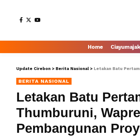
Home
Ciayumaja
Update Cirebon
>
Berita Nasional
>
Letakan Batu Pertama di T
BERITA NASIONAL
Letakan Batu Pert
Thumburuni, Wapr
Pembangunan Proye