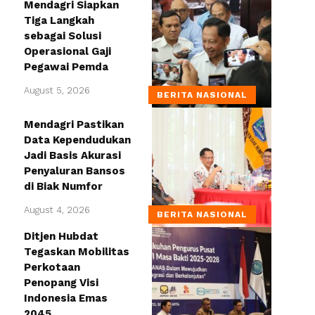
Mendagri Siapkan
Tiga Langkah
sebagai Solusi
Operasional Gaji
Pegawai Pemda
August 5, 2026
BERITA NASIONAL
Mendagri Pastikan
Data Kependudukan
Jadi Basis Akurasi
Penyaluran Bansos
di Biak Numfor
August 4, 2026
BERITA NASIONAL
Ditjen Hubdat
Tegaskan Mobilitas
Perkotaan
Penopang Visi
Indonesia Emas
2045