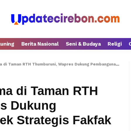
kuning
Berita Nasional
Seni & Budaya
Religi
aman RTH Thumburuni, Wapres Dukung Pembangunan Proyek Strategis Fakfak
ama di Taman RTH
es Dukung
k Strategis Fakfak