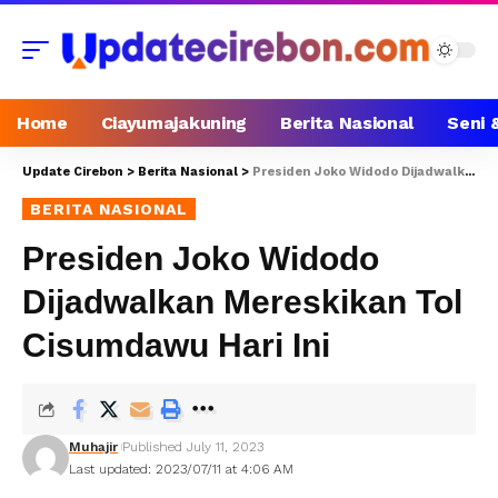
Home
Ciayumajakuning
Berita Nasional
Seni 
Update Cirebon
>
Berita Nasional
>
Presiden Joko Widodo Dijadwalkan Mereskikan Tol Cisumdawu Hari Ini
BERITA NASIONAL
Presiden Joko Widodo
Dijadwalkan Mereskikan Tol
Cisumdawu Hari Ini
Muhajir
Published July 11, 2023
Last updated: 2023/07/11 at 4:06 AM