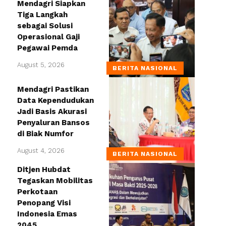
Mendagri Siapkan
Tiga Langkah
sebagai Solusi
Operasional Gaji
Pegawai Pemda
August 5, 2026
BERITA NASIONAL
Mendagri Pastikan
Data Kependudukan
Jadi Basis Akurasi
Penyaluran Bansos
di Biak Numfor
August 4, 2026
BERITA NASIONAL
Ditjen Hubdat
Tegaskan Mobilitas
Perkotaan
Penopang Visi
Indonesia Emas
2045