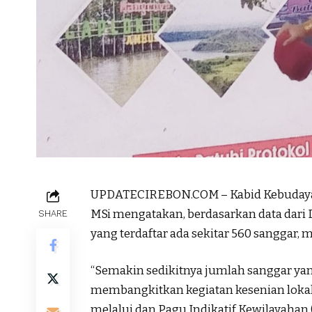
UPDATECIREBON.COM – Kabid Kebudayaan
MSi mengatakan, berdasarkan data dari
SHARE
yang terdaftar ada sekitar 560 sanggar, 
“Semakin sedikitnya jumlah sanggar ya
membangkitkan kegiatan kesenian lokal
melalui dan Pagu Indikatif Kewilayahan (P