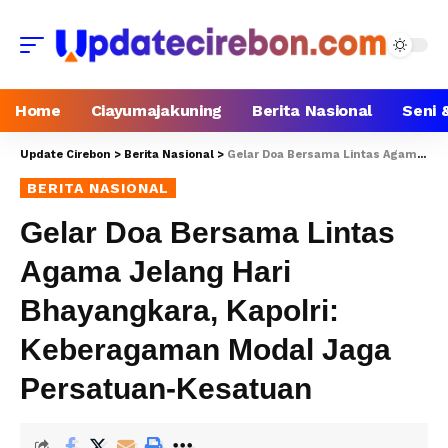
Home
Ciayumajakuning
Berita Nasional
Seni 
Update Cirebon
>
Berita Nasional
>
Gelar Doa Bersama Lintas Agama Jelang Hari Bhayangkara, Kapolri: Keberagaman Modal Jaga Persatuan-Kesatuan
BERITA NASIONAL
Gelar Doa Bersama Lintas
Agama Jelang Hari
Bhayangkara, Kapolri:
Keberagaman Modal Jaga
Persatuan-Kesatuan